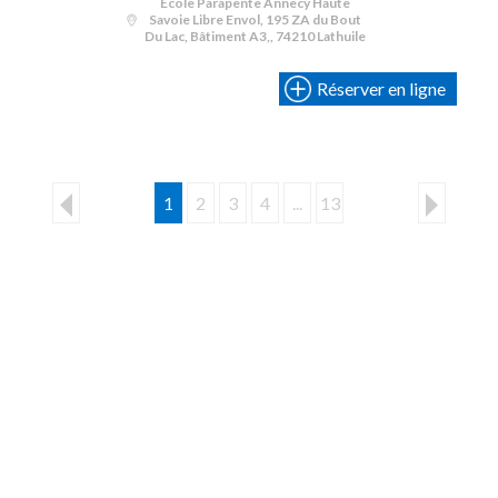
École Parapente Annecy Haute
Savoie Libre Envol, 195 ZA du Bout
Du Lac, Bâtiment A3,, 74210 Lathuile
Réserver en ligne
1
2
3
4
...
13