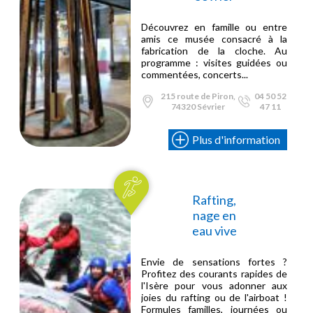
Découvrez en famille ou entre
amis ce musée consacré à la
fabrication de la cloche. Au
programme : visites guidées ou
commentées, concerts...
215 route de Piron,
04 50 52
74320 Sévrier
47 11
Plus d'information
Rafting,
nage en
eau vive
Envie de sensations fortes ?
Profitez des courants rapides de
l'Isère pour vous adonner aux
joies du rafting ou de l'airboat !
Formules familles, journées ou