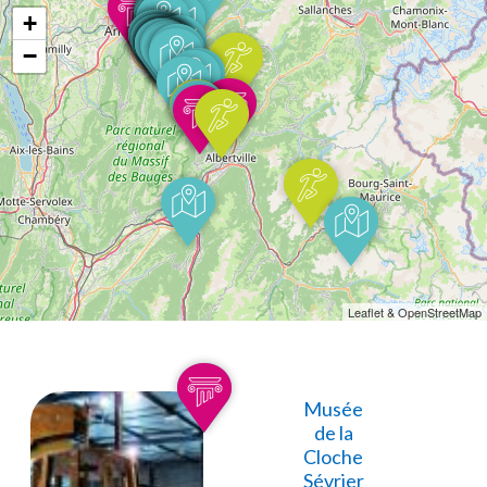
+
−
Leaflet & OpenStreetMap
Musée
de la
Cloche
Sévrier