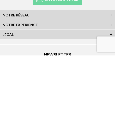
NOTRE RÉSEAU
NOTRE EXPÉRIENCE
LÉGAL
NEWSLETTER
Abonnez-vous à la newsletter et recevez toutes les infos du réseau :
RÉSEAUX SOCIAUX
Plan du Site
|
Réalisation Atout-Graph