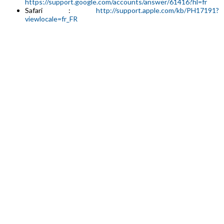
https://support.google.com/accounts/answer/61416?hl=fr
Safari :
http://support.apple.com/kb/PH17191?
viewlocale=fr_FR