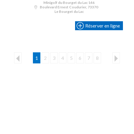
Minigolf du Bourget du Lac 146
Boulevard Ernest Coudurier, 73370
Le Bourget du Lac
Réserver en ligne
1
2
3
4
5
6
7
8