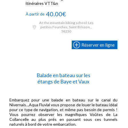
itinéraires VTT&n
40.00€
À partir de
At the mountain biking school: Les
petites Fourches, Saint Brisson, ,
58230
Réserver en ligne
Balade en bateau sur les
étangs de Baye et Vaux
Embarquez pour une balade en bateau sur le canal du
Nivernais…Aqua Fluvial vous propose de louer le bateau idéal
pour ce type de navigation, et même pas besoin de permis !
Vous pourrez observer les magnifiques Voûtes de La
Collancelle au plus près en passant sous ces tunnels
naturels à bord de votre embarcation.