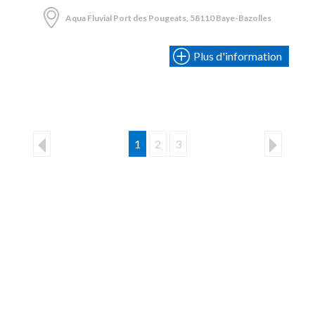
Aqua Fluvial Port des Pougeats, 58110 Baye-Bazolles
Plus d'information
1
2
3