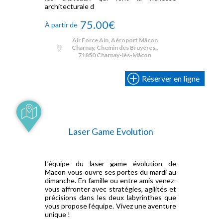
architecturale d
75.00€
À partir de
Air Force Ain, Aéroport Mâcon
Charnay, Chemin des Bruyères,,
71850 Charnay-lès-Mâcon
Réserver en ligne
Laser Game Evolution
L’équipe du laser game évolution de
Macon vous ouvre ses portes du mardi au
dimanche. En famille ou entre amis venez-
vous affronter avec stratégies, agilités et
précisions dans les deux labyrinthes que
vous propose l’équipe. Vivez une aventure
unique !