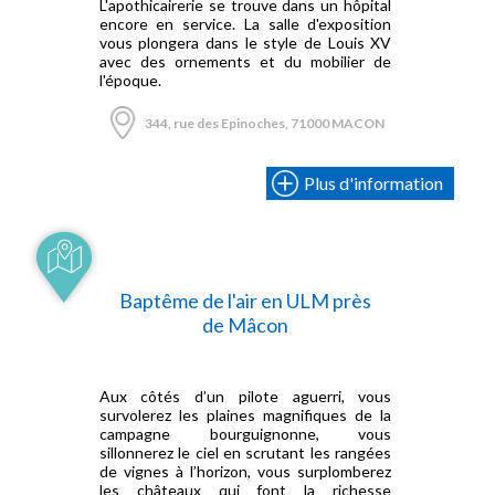
L'apothicairerie se trouve dans un hôpital
encore en service. La salle d'exposition
vous plongera dans le style de Louis XV
avec des ornements et du mobilier de
l'époque.
344, rue des Epinoches, 71000 MACON
Plus d'information
Baptême de l'air en ULM près
de Mâcon
Aux côtés d’un pilote aguerri, vous
survolerez les plaines magnifiques de la
campagne bourguignonne, vous
sillonnerez le ciel en scrutant les rangées
de vignes à l’horizon, vous surplomberez
les châteaux qui font la richesse