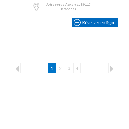
Aéroport d'Auxerre,, 89113
Branches
Réserver en ligne
1
2
3
4