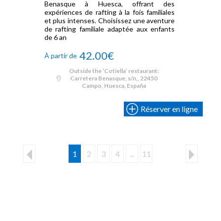
Benasque à Huesca, offrant des
expériences de rafting à la fois familiales
et plus intenses. Choisissez une aventure
de rafting familiale adaptée aux enfants
de 6 an
42.00€
À partir de
Outside the ‘Cotiella’ restaurant:
Carretera Benasque, s/n,, 22450
Campo, Huesca, España
Réserver en ligne
1
2
3
4
...
11