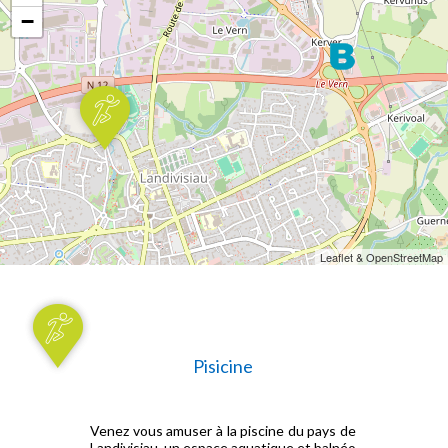
−
Leaflet & OpenStreetMap
Pisicine
Venez vous amuser à la piscine du pays de
Landivisiau, un espace aquatique et balnéo