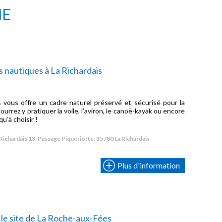
NE
s nautiques à La Richardais
 vous offre un cadre naturel préservé et sécurisé pour la
urrez y pratiquer la voile, l’aviron, le canoë-kayak ou encore
u’à choisir !
Richardais 13, Passage Piqueriotte, 35780 La Richardais
Plus d'information
 le site de La Roche-aux-Fées