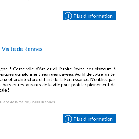
Plus d'information
Visite de Rennes
gne ! Cette ville d’Art et d’Histoire invite ses visiteurs à
piques qui jalonnent ses rues pavées. Au fil de votre visite,
vaux et architecture datant de la Renaissance. N’oubliez pas
 bars et restaurants de la ville pour profiter pleinement de
cale !
Place de la mairie, 35000 Rennes
Plus d'information