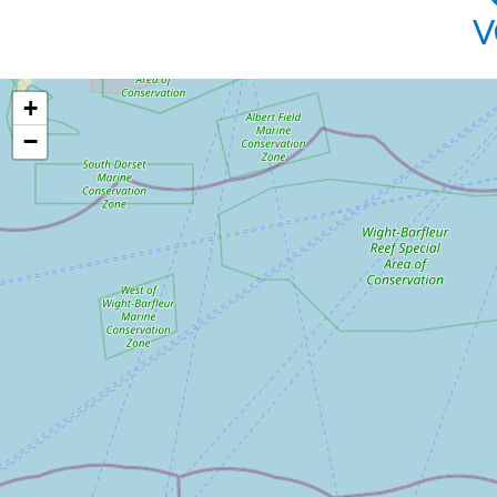
V
+
−