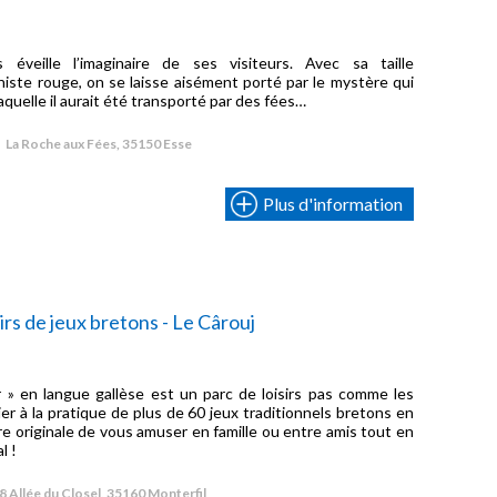
veille l’imaginaire de ses visiteurs. Avec sa taille
histe rouge, on se laisse aisément porté par le mystère qui
laquelle il aurait été transporté par des fées…
La Roche aux Fées, 35150 Esse
Plus d'information
sirs de jeux bretons - Le Cârouj
ur » en langue gallèse est un parc de loisirs pas comme les
ier à la pratique de plus de 60 jeux traditionnels bretons en
re originale de vous amuser en famille ou entre amis tout en
l !
8 Allée du Closel, 35160 Monterfil