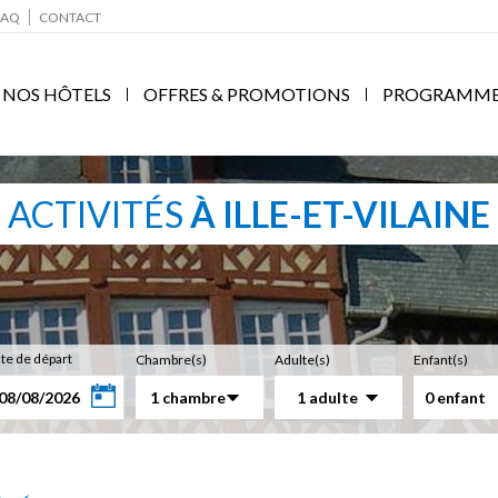
FAQ
CONTACT
NOS HÔTELS
OFFRES & PROMOTIONS
PROGRAMME F
ACTIVITÉS
À ILLE-ET-VILAINE
te de départ
Chambre(s)
Adulte(s)
Enfant(s)
1 chambre
1 adulte
0 enfant