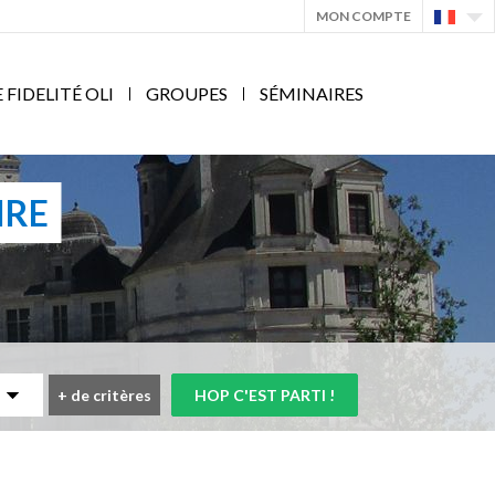
MON COMPTE
IDELITÉ OLI
GROUPES
SÉMINAIRES
IRE
+
de critères