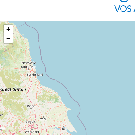
VOS 
+
−