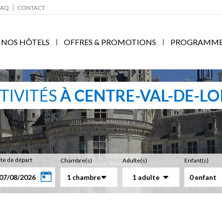
FAQ
CONTACT
NOS HÔTELS
OFFRES & PROMOTIONS
PROGRAMME F
TIVITÉS
À CENTRE-VAL-DE-LO
te de départ
Chambre(s)
Adulte(s)
Enfant(s)
1 chambre
1 adulte
0 enfant