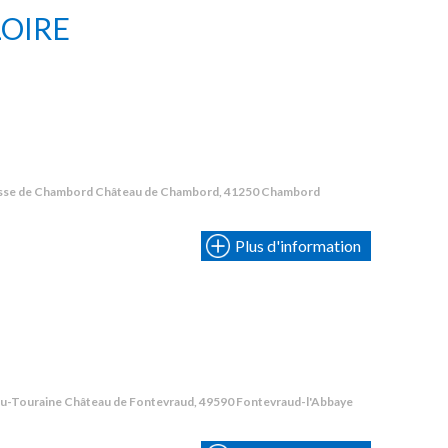
LOIRE
asse de Chambord Château de Chambord, 41250 Chambord
Plus d'information
jou-Touraine Château de Fontevraud, 49590 Fontevraud-l'Abbaye
P
V