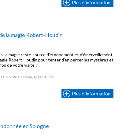
P
Plus d'information
A
de la magie Robert-Houdin
s, la magie reste source d’étonnement et d’émerveillement.
magie Robert-Houdin pour tenter d’en percer les mystères et
mps de votre visite !
1 Place du Château, 41000 Blois
«
N
Plus d'information
s
p
q
ndonnée en Sologne