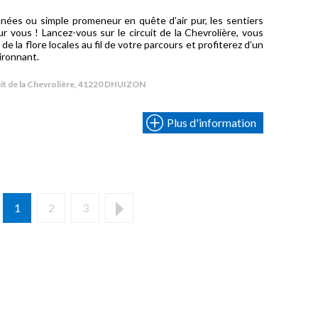
ées ou simple promeneur en quête d’air pur, les sentiers
 vous ! Lancez-vous sur le circuit de la Chevrolière, vous
de la flore locales au fil de votre parcours et profiterez d’un
ironnant.
it de la Chevrolière, 41220 DHUIZON
L
Plus d'information
j
d
z
1
2
3