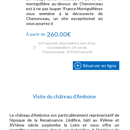
montgolfière au-dessus de Chenonceau
est à ne pas louper !France Montgolfières
vous emmène à la découverte de
Chenonceau, un site exceptionnel où
vous pourrez d
260.00€
À partir de
In Francueil : wine makers cave of La
Gourmandière, 24 rue de
Chenonceaux,, 37150 Francueil
Réserver en ligne
Visite du château d'Amboise
Le château d’Amboise est particulièrement représentatif de
l’époque de la Renaissance. L’édifice, bâti au XVème et
XVIème siècle surplombe la Loire et vous offre un
magnifique panorama depuis son belvédère. A l’intérieur du