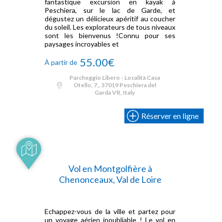
fantastique excursion en kayak à
Peschiera, sur le lac de Garde, et
dégustez un délicieux apéritif au coucher
du soleil. Les explorateurs de tous niveaux
sont les bienvenus !Connu pour ses
paysages incroyables et
55.00€
À partir de
Parcheggio Libero - Località Casa
Otello, 7,, 37019 Peschiera del
Garda VR, Italy
Réserver en ligne
Vol en Montgolfière à
Chenonceaux, Val de Loire
Echappez-vous de la ville et partez pour
un voyage aérien inoubliable ! Le vol en