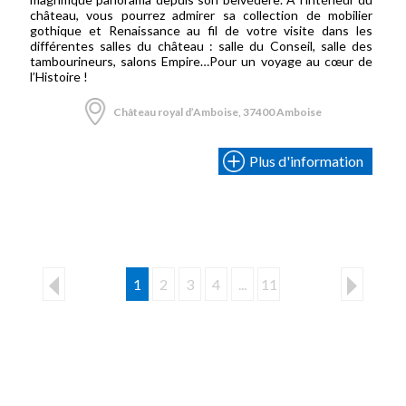
château, vous pourrez admirer sa collection de mobilier
gothique et Renaissance au fil de votre visite dans les
différentes salles du château : salle du Conseil, salle des
tambourineurs, salons Empire…Pour un voyage au cœur de
l’Histoire !
Château royal d’Amboise, 37400 Amboise
Plus d'information
1
2
3
4
...
11