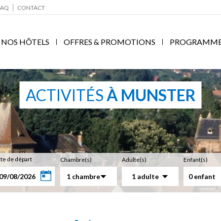
FAQ
CONTACT
NOS HÔTELS
OFFRES & PROMOTIONS
PROGRAMME F
ACTIVITÉS
À MUNSTER
te de départ
Chambre(s)
Adulte(s)
Enfant(s)
1 chambre
1 adulte
0 enfant