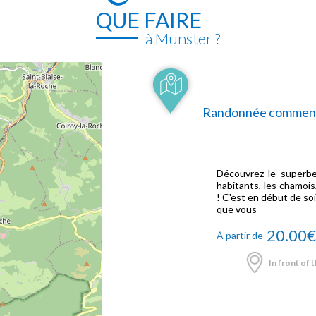
QUE FAIRE
à Munster ?
Randonnée commentée
Découvrez le superb
habitants, les chamoi
! C'est en début de so
que vous
20.00
À partir de
In front of t