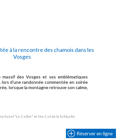
 à la rencontre des chamois dans les
Vosges
e massif des Vosges et ses emblématiques
s, lors d'une randonnée commentée en soirée
irée, lorsque la montagne retrouve son calme,
€
he hotel "Le Collet" at the Col de la Schlucht,
Réserver en ligne