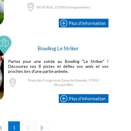
RD N°81A, 57200 Sarreguemines
Plus d'information
Bowling Le Striker
Partez pour une soirée au Bowling "Le Striker" !
Découvrez ses 8 pistes et défiez vos amis et vos
proches lors d'une partie animée.
9 rue des Forgerons Zone Artisanale, 57915
Woustviller
Plus d'information
1
2