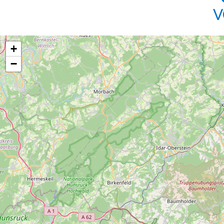
V
+
−