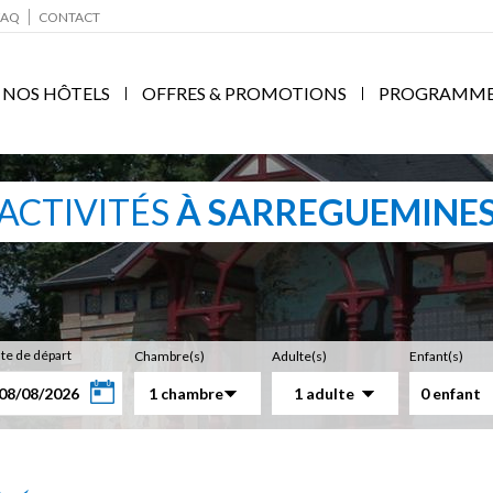
FAQ
CONTACT
NOS HÔTELS
OFFRES & PROMOTIONS
PROGRAMME F
ACTIVITÉS
À SARREGUEMINE
te de départ
Chambre(s)
Adulte(s)
Enfant(s)
1 chambre
1 adulte
0 enfant