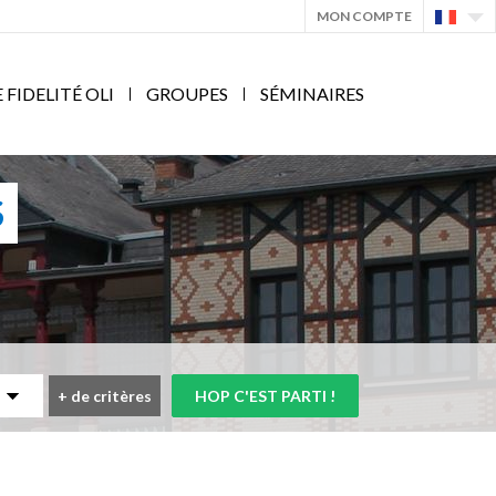
MON COMPTE
IDELITÉ OLI
GROUPES
SÉMINAIRES
S
+
de critères