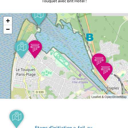
Touquet avec Brit Hotel !
+
−
Leaflet & OpenStreetMap
Stage d'initiation e-foil, au