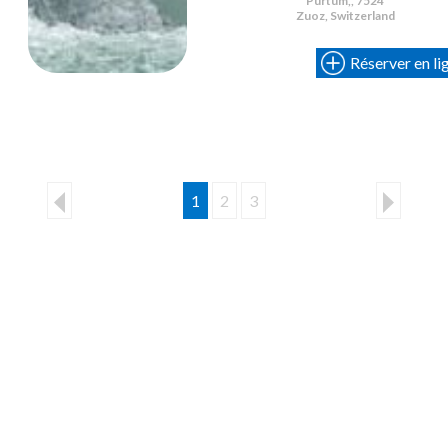
Purtum,, 7524
Zuoz, Switzerland
Réserver en li
1
2
3