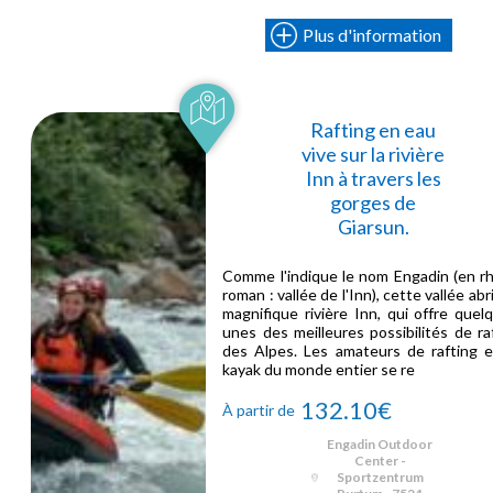
Plus d'information
Rafting en eau
vive sur la rivière
Inn à travers les
gorges de
Giarsun.
Comme l'indique le nom Engadin (en r
roman : vallée de l'Inn), cette vallée abri
magnifique rivière Inn, qui offre quel
unes des meilleures possibilités de ra
des Alpes. Les amateurs de rafting 
kayak du monde entier se re
132.10€
À partir de
Engadin Outdoor
Center -
Sportzentrum