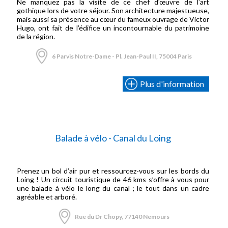
Ne manquez pas la visite de ce chef d’œuvre de l’art
gothique lors de votre séjour. Son architecture majestueuse,
mais aussi sa présence au cœur du fameux ouvrage de Victor
Hugo, ont fait de l’édifice un incontournable du patrimoine
de la région.
6 Parvis Notre-Dame - Pl. Jean-Paul II, 75004 Paris
Plus d'information
Balade à vélo - Canal du Loing
Prenez un bol d’air pur et ressourcez-vous sur les bords du
Loing ! Un circuit touristique de 46 kms s’offre à vous pour
une balade à vélo le long du canal ; le tout dans un cadre
agréable et arboré.
Rue du Dr Chopy, 77140 Nemours