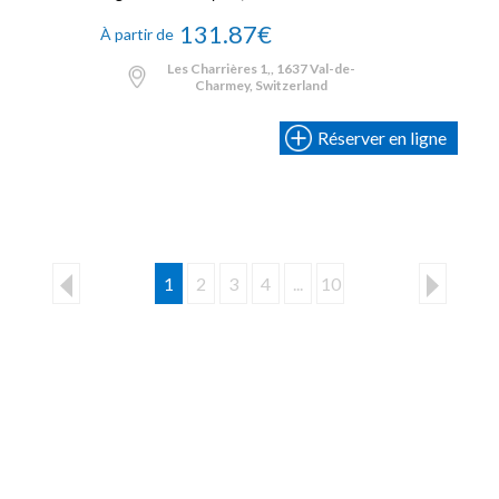
131.87€
À partir de
Les Charrières 1,, 1637 Val-de-
Charmey, Switzerland
Réserver en ligne
1
2
3
4
...
10