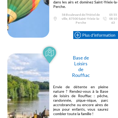
dans les airs et dominez Saint-Yrieix-la
Perche.
58 Boulevard de l'Hôtel de
05 55
ville, 87500 Saint-Yrieix-la-
08 10
Perche
63
Plus d'information
Base de
Loisirs
de
Rouffiac
Envie de détente en pleine
nature ? Rendez-vous à la Base
de loisirs de Rouffiac : pêche,
randonnée, pique-nique, parc
accrobranche ou encore aires de
jeux pour enfants, vous saurez
combler toute la famille !