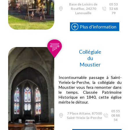
Base de Loisirs de
05 53
Rouffiac, 24270
52 68
Lanouaille
79
Plus d'information
Collégiale
du
Moustier
Incontournable passage à Saint-
Yvrieix-la-Perche, la collégiale du
Moustier vous fera remonter dans
le temps. Classée Patrimoine
Historique en 1840, cette église
mérite le détour.
05 55
7 Place Attane, 87500
08 88
Saint-Yrieix-la-Perche
54