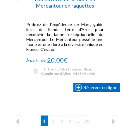
Mercantour en raquettes
Profitez de l'expérience de Marc, guide
local de Rando Terre d'Azur, pour
découvrir la faune exceptionnelle du
Mercantour. Le Mercantour possède une
faune et une flore à la diversité unique en
France. C'est un
20.00€
À partir de
In front of the tourism office,
Grande rue d’Allos,, 04260 ALLOS
Réserver en ligne
1
2
3
4
...
20