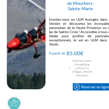
de Moustiers-
Sainte-Marie
Envolez-vous en ULM Autogire dans 
Verdon et découvrez les incroyabl
panoramas de la Haute-Provence ou 
lac de Sainte-Croix ! Accessible à tous 
idéale pour profiter de panoram
exceptionnels, le vol en ULM dans 
Verdo
85.00€
À partir de
Haut les mains
Paragliding
school, Le
Village,, 04330
Barrême
Réserver en lign