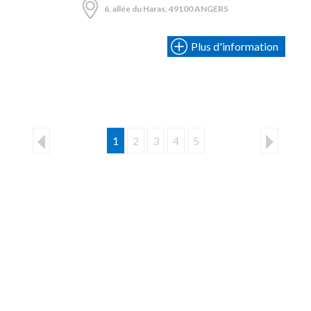
6, allée du Haras, 49100 ANGERS
Plus d'information
1
2
3
4
5