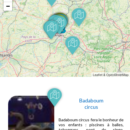
−
Leaflet & OpenStreetMap
Badaboum
circus
Badaboum circus fera le bonheur de
vos enfants : piscines à balles,
toboggans, pont de singe,