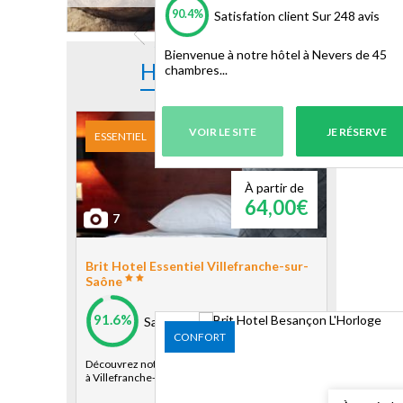
90.4%
Satisfation client
Sur 248 avis
Bienvenue à notre hôtel à Nevers de 45
HÔTELS
chambres...
à proximité
VOIR LE SITE
JE RÉSERVE
ESSENTIEL
À partir de
64,00€
7
Brit Hotel Essentiel Villefranche-sur-
Saône
91.6%
Satisfation client
Sur 122 avis
CONFORT
Découvrez notre établissement de 50 chambres
à Villefranche-sur-Saône !...