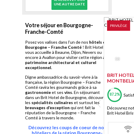
UNE AUTRE DATE
Votre séjour en Bourgogne-
PRIVILÈGE
Franche-Comté
Posez vos valises dans l’un de nos
hôtels de
Bourgogne – Franche Comté
! Brit Hotel
vous accueille à Beaune, Dijon, Nevers ou
encore à Avallon pour visiter cette région au
58
patrimoine architectural et culturel
exceptionnel
.
BRIT HOTE
Digne ambassadrice du savoir-vivre à la
MONTBELI
française, la région Bourgogne – Franche
Comté ravira les gourmands grâce à sa
gastronomie
et ses
vins
. En séjournant
87.2%
Satis
dans un Brit Hotel de Bourgogne, découvrez
les
spécialités culinaires
et surtout les
breuvages d’exception
qui ont fait la
Découvrez not
réputation de la Bourgogne – Franche
Brit Hotel Bris
Comté à travers le monde.
Découvrez les coups de coeur de nos
hôteliers
de la région Bourgogne-