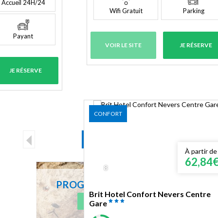
Accueil 24H/24
Wifi Gratuit
Parking
Payant
VOIR LE SITE
JE RÉSERVE
JE RÉSERVE
CONFORT
1
2
3
4
À partir de
62,84
8
PROGRAMME FIDÉLITÉ
Brit Hotel Confort Nevers Centre
J'EN PROFITE
Gare