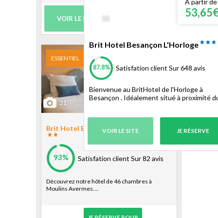
À partir de
53,65
25
VOIR LE SITE
JE RÉSERVE
Brit Hotel Besançon L'Horloge
ESSENTIEL
87.8%
Satisfation client
Sur 648 avis
Bienvenue au BritHotel de l'Horloge à
Besançon . Idéalement situé à proximité du
31
Brit Hotel Essentiel Moulins Avermes
VOIR LE SITE
JE RÉSERVE
93%
Satisfation client
Sur 82 avis
Découvrez notre hôtel de 46 chambres à
Moulins Avermes....
JE RÉSERVE POUR