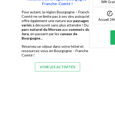
Wifi Grat
Franche-Comté !
Pour autant, la région Bourgogne – Franche
Comté ne se limite pas à ses vins puisqu’elle
Accueil 24
offre également une nature aux
paysages
variés
à découvrir sans plus attendre ! Du
parc naturel du Morvan
aux
sommets du
Jura
, en passant par les
canaux de
Bourgogne
…
Réservez un séjour dans votre hôtel et
ressourcez-vous en Bourgogne – Franche
Comté !
VOIR LES ACTIVITÉS