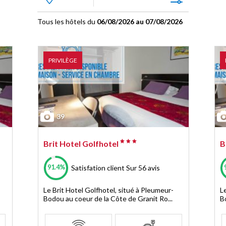
Tous les hôtels du
06/08/2026 au 07/08/2026
PRIVILÈGE
39
Brit Hotel Golfhotel
B
91.4%
Satisfation client
Sur 56 avis
Le Brit Hotel Golfhotel, situé à Pleumeur-
L
Bodou au coeur de la Côte de Granit Ro...
B