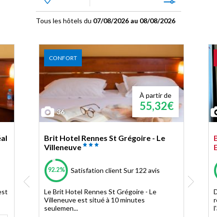
Tous les hôtels du
07/08/2026 au 08/08/2026
CONFORT
À partir de
55,32€
36
éal
Brit Hotel Rennes St Grégoire - Le
Villeneuve
92.2%
Satisfation client
Sur 122 avis
est
Le Brit Hotel Rennes St Grégoire - Le
D
Villeneuve est situé à 10 minutes
r
seulemen...
l