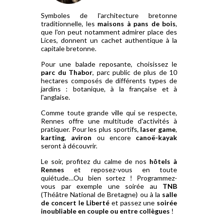
Symboles de l'architecture bretonne
traditionnelle, les
maisons à pans de bois
,
que l'on peut notamment admirer place des
Lices, donnent un cachet authentique à la
capitale bretonne.
Pour une balade reposante, choisissez le
parc du Thabor
, parc public de plus de 10
hectares composés de différents types de
jardins : botanique, à la française et à
l'anglaise.
Comme toute grande ville qui se respecte,
Rennes offre une multitude d'activités à
pratiquer. Pour les plus sportifs,
laser game
,
karting
,
aviron
ou encore
canoë-kayak
seront à découvrir.
Le soir, profitez du calme de nos
hôtels à
Rennes
et reposez-vous en toute
quiétude…Ou bien sortez ! Programmez-
vous par exemple une soirée au
TNB
(Théâtre National de Bretagne) ou à la
salle
de concert le Liberté
et passez une
soirée
inoubliable en couple ou entre collègues
!