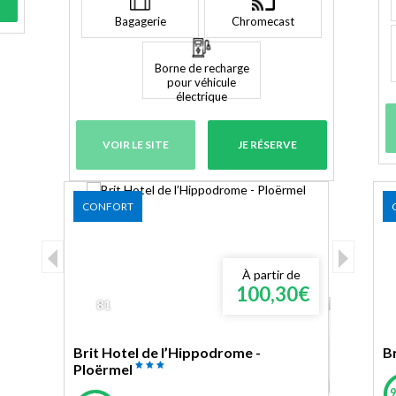
Bagagerie
Chromecast
Borne de recharge
pour véhicule
électrique
VOIR LE SITE
JE RÉSERVE
CONFORT
1
2
3
À partir de
100,30€
81
PROGRAMME FIDÉLITÉ
Brit Hotel de l’Hippodrome -
Br
Ploërmel
J'EN PROFITE
9