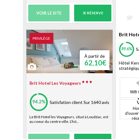
VOIR LE SITE
JE RÉSERVE
17
Brit Hot
PRIVILÈGE
89.6%
S
À partir de
62,10€
Hôtel Ker
26
stratégiqu
Brit Hotel Les Voyageurs
Wifi 
94.2%
Satisfation client
Sur 1640 avis
Hor
d'ouver
Le Brit Hotel les Voyageurs, situé à Loudéac, est
réc
au coeur du centre ville. L'hô...