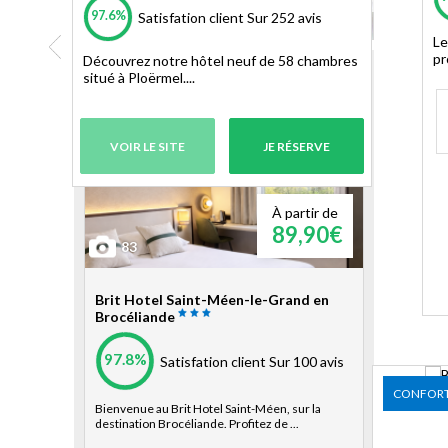
97.6%
Satisfation client
Sur 252 avis
Le
pr
Découvrez notre hôtel neuf de 58 chambres
HÔTELS
situé à Ploërmel....
à proximité
VOIR LE SITE
JE RÉSERVE
CONFORT
À partir de
89,90€
83
Brit Hotel Saint-Méen-le-Grand en
Brocéliande
97.8%
Satisfation client
Sur 100 avis
CONFOR
Bienvenue au Brit Hotel Saint-Méen, sur la
destination Brocéliande. Profitez de ...