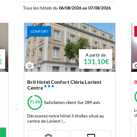
Tous les hôtels du
06/08/2026 au 07/08/2026
CONFORT
e
À partir de
€
131,10€
22
Brit Hotel Confort Cléria Lorient
B
Centre
91.6%
Satisfation client
Sur 289 avis
L
c
Découvrez notre hôtel 3 étoiles situé au
centre de Lorient !...