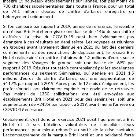
intégré 15 nouveaux établissements sur l’année, soit pas moins de
700 chambres supplémentaires dans toute la France, pour un total
de 74.1 millions d’euros de chiffre d’affaires enregistré en
hébergement uniquement.
Si l’on compare par rapport à 2019, année de référence, l’ensemble
du réseau Brit Hotel enregistre une baisse de -14% de son chiffre
d’affaires. La crise du COVID-19 n’est bien évidemment pas
étrangère à ces résultats en demi-teinte. Les voyages et réunions
en groupes ayant largement diminué en 2021 du fait des derniers
confinements et des restrictions de déplacement, le réseau Brit
Hotel réalise ainsi un chiffre d’affaires de 1.2 millions d’euros sur le
segment des Voyages de groupe, soit une baisse de -69% par
rapport à 2019. Résultat toutefois contrebalancé par les excellentes
performances du segment Séminaires, qui génère en 2021 1.5
millions d’euros de chiffre d’affaires, soit une augmentation de
+117% par rapport à 2019. Après plus de 12 mois d’éloignement, les
professionnels ont clairement exprimé leur envie de se retrouver.
Pas moins de 1350 sollicitations ont été envoyées aux
établissements Brit Hotel en 2021 pour des séminaires, soit une
augmentation de +243% par rapport à 2019, avant même l’arrivée du
COVID-19 en France.
Globalement, c’est donc un exercice 2021 positif qui permet à Brit
Hotel et à ses hôteliers volontaires de consolider leurs
performances pour mieux rebondir au sortir de la crise sanitaire.
L’accompagnement de la marque Brit Hotel et une solidarité forte