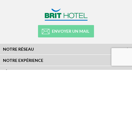
ENVOYER UN MAIL
NOTRE RÉSEAU
NOTRE EXPÉRIENCE
LÉGAL
NEWSLETTER
Abonnez-vous à la newsletter et recevez toutes les infos du réseau :
RÉSEAUX SOCIAUX