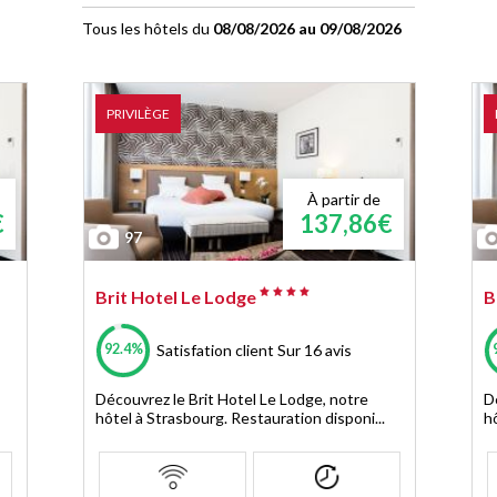
Tous les hôtels du
08/08/2026 au 09/08/2026
PRIVILÈGE
À partir de
€
137,86€
97
Brit Hotel Le Lodge
B
92.4%
Satisfation client
Sur 16 avis
Découvrez le Brit Hotel Le Lodge, notre
D
hôtel à Strasbourg. Restauration disponi...
h