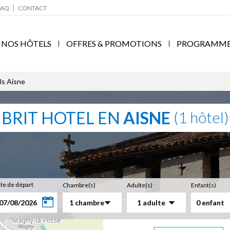
FAQ
CONTACT
NOS HÔTELS
OFFRES & PROMOTIONS
PROGRAMME F
ls Aisne
BRIT HOTEL EN
AISNE
(1 hôtel)
te de départ
Chambre(s)
Adulte(s)
Enfant(s)
1 chambre
1 adulte
0 enfant