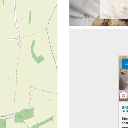
C
BR
Bien
cham