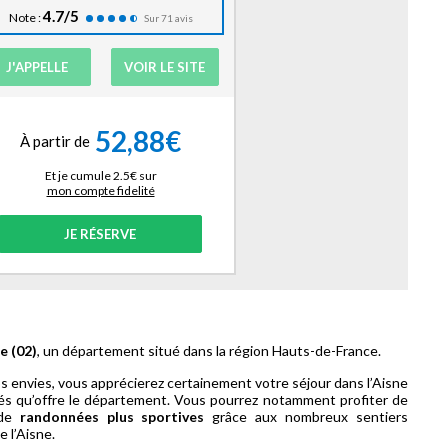
4.7/5
Note :
Sur 71 avis
J'APPELLE
VOIR LE SITE
52,88€
À partir de
Et je cumule 2.5€ sur
mon compte fidelité
JE RÉSERVE
e (02)
, un département situé dans la région Hauts-de-France.
s envies, vous apprécierez certainement votre séjour dans l’Aisne
és qu’offre le département. Vous pourrez notamment profiter de
de
randonnées plus sportives
grâce aux nombreux sentiers
e l’Aisne.