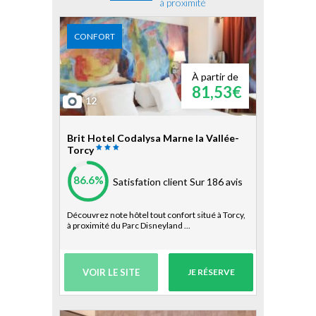
à proximité
CONFORT
À partir de
81,53€
12
Brit Hotel Codalysa Marne la Vallée-
Torcy
86.6%
Satisfation client
Sur 186 avis
Découvrez note hôtel tout confort situé à Torcy,
à proximité du Parc Disneyland ...
VOIR LE SITE
JE RÉSERVE