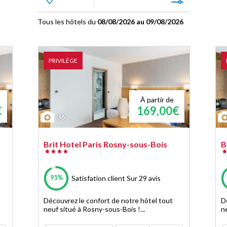
Tous les hôtels du
08/08/2026 au 09/08/2026
PRIVILÈGE
À partir de
€
169,00€
36
Brit Hotel Paris Rosny-sous-Bois
B
91%
Satisfation client
Sur 29 avis
Découvrez le confort de notre hôtel tout
D
neuf situé à Rosny-sous-Bois !...
n