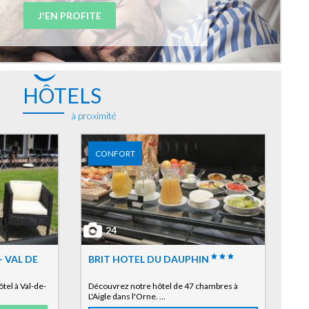
J'EN PROFITE
HÔTELS
à proximité
CONFORT
24
 VAL DE
BRIT HOTEL DU DAUPHIN
tel à Val-de-
Découvrez notre hôtel de 47 chambres à
L'Aigle dans l'Orne. ...