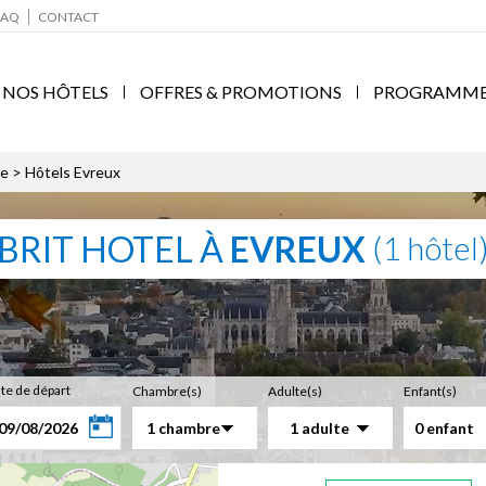
FAQ
CONTACT
NOS HÔTELS
OFFRES & PROMOTIONS
PROGRAMME F
re
> Hôtels Evreux
BRIT HOTEL À
EVREUX
(1 hôtel
te de départ
Chambre(s)
Adulte(s)
Enfant(s)
1 chambre
1 adulte
0 enfant