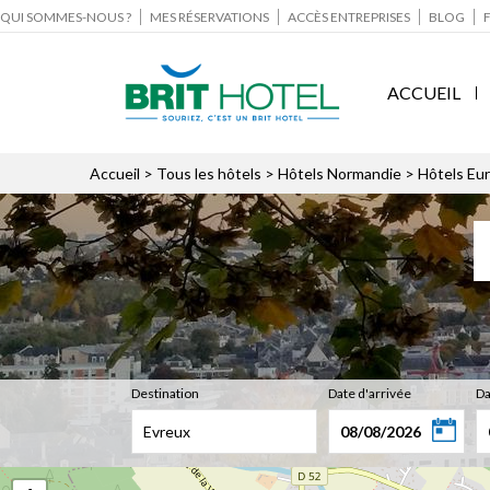
QUI SOMMES-NOUS ?
MES RÉSERVATIONS
ACCÈS ENTREPRISES
BLOG
ACCUEIL
Accueil
>
Tous les hôtels
>
Hôtels Normandie
>
Hôtels Eu
Destination
Date d'arrivée
Da