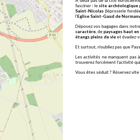
À deux pas de la cité ébroïcienn
fasciner : le
site archéologique
Saint-Nicolas
(léproserie fondée 
l'
Eglise Saint-Gaud de Normanv
Déposez vos bagages dans notr
caractère
, de
paysages haut en
étangs pleins de vie
et évadez-v
Et surtout, n’oubliez pas que Pay
Les activités ne manquent pas 
trouverez forcément l'activité qu
Vous êtes séduit ? Réservez vite