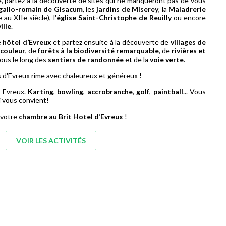
e, partez à la découverte de sites qui ne manqueront pas de vous
 gallo-romain de Gisacum
, les
jardins de Miserey
, la
Maladrerie
au XIIe siècle), l'
église Saint-Christophe de Reuilly
ou encore
ille
.
e
hôtel d’Evreux
et partez ensuite à la découverte de
villages de
 couleur
, de
forêts à la biodiversité remarquable
, de
rivières et
ous le long des
sentiers de randonnée
et de la
voie verte
.
s d'Evreux rime avec chaleureux et généreux !
à Evreux.
Karting
,
bowling
,
accrobranche
,
golf
,
paintball
... Vous
i vous convient!
 votre
chambre au Brit Hotel d’Evreux
!
VOIR LES ACTIVITÉS