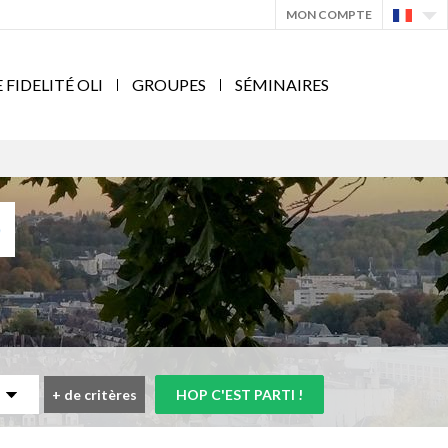
MON COMPTE
IDELITÉ OLI
GROUPES
SÉMINAIRES
)
+
de critères