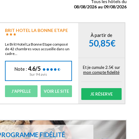
Tous les hôtels du
08/08/2026 au 09/08/2026
BRIT HOTEL LA BONNE ETAPE
À partir de
50,85€
Le Brit Hotel La Bonne Etape composé
de 42 chambres vous accueille dans un
cadre...
Et je cumule 2.5€ sur
4.6/5
Note :
mon compte fidelité
Sur 94 avis
J'APPELLE
VOIR LE SITE
JE RÉSERVE
PROGRAMME FIDÉLITÉ