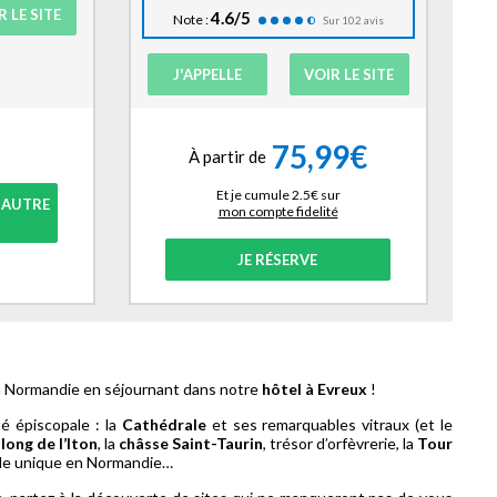
R LE SITE
4.6/5
Note :
Sur 102 avis
J'APPELLE
VOIR LE SITE
75,99€
À partir de
Et je cumule 2.5€ sur
 AUTRE
mon compte fidelité
JE RÉSERVE
a Normandie en séjournant dans notre
hôtel à Evreux
!
é épiscopale : la
Cathédrale
et ses remarquables vitraux (et le
long de l’Iton
, la
châsse Saint-Taurin
, trésor d’orfèvrerie, la
Tour
ècle unique en Normandie…