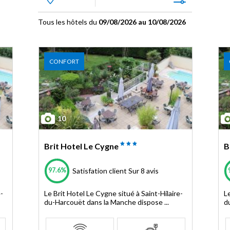
Tous les hôtels du
09/08/2026 au 10/08/2026
CONFORT
10
Brit Hotel Le Cygne
B
97.6%
Satisfation client
Sur 8 avis
-
Le Brit Hotel Le Cygne situé à Saint-Hilaire-
Le
du-Harcouët dans la Manche dispose ...
d