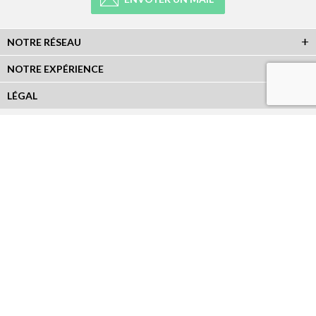
NOTRE RÉSEAU
NOTRE EXPÉRIENCE
LÉGAL
NEWSLETTER
Abonnez-vous à la newsletter et recevez toutes les infos du réseau :
RÉSEAUX SOCIAUX
Plan du Site
|
Réalisation Atout-Graph