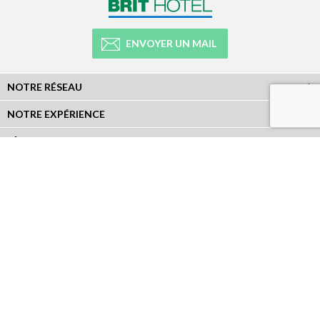
ENVOYER UN MAIL
NOTRE RÉSEAU
NOTRE EXPÉRIENCE
LÉGAL
NEWSLETTER
Abonnez-vous à la newsletter et recevez toutes les infos du réseau :
RÉSEAUX SOCIAUX