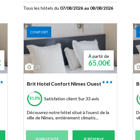
Tous les hôtels du
07/08/2026 au 08/08/2026
CONFORT
À partir de
€
65,00€
21
Brit Hotel Confort Nîmes Ouest
B
81.8%
Satisfation client
Sur 33 avis
Découvrez notre hôtel situé à l'ouest de la
D
ville de Nîmes, entièrement climatis...
vi
VOIR LE SITE
JE RÉSERVE