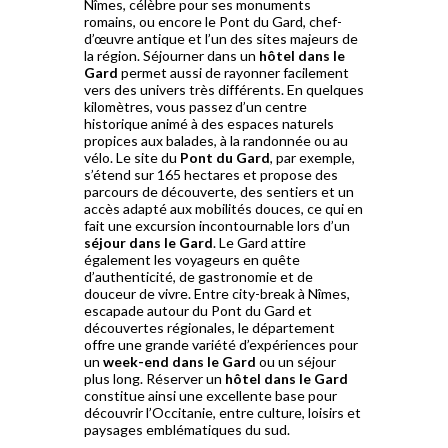
Nîmes, célèbre pour ses monuments
romains, ou encore le Pont du Gard, chef-
d’œuvre antique et l’un des sites majeurs de
la région. Séjourner dans un
hôtel dans le
Gard
permet aussi de rayonner facilement
vers des univers très différents. En quelques
kilomètres, vous passez d’un centre
historique animé à des espaces naturels
propices aux balades, à la randonnée ou au
vélo. Le site du
Pont du Gard
, par exemple,
s’étend sur 165 hectares et propose des
parcours de découverte, des sentiers et un
accès adapté aux mobilités douces, ce qui en
fait une excursion incontournable lors d’un
séjour dans le Gard
. Le Gard attire
également les voyageurs en quête
d’authenticité, de gastronomie et de
douceur de vivre. Entre city-break à Nîmes,
escapade autour du Pont du Gard et
découvertes régionales, le département
offre une grande variété d’expériences pour
un
week-end dans le Gard
ou un séjour
plus long. Réserver un
hôtel dans le Gard
constitue ainsi une excellente base pour
découvrir l’Occitanie, entre culture, loisirs et
paysages emblématiques du sud.