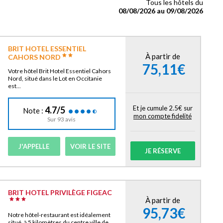
Tous les hôtels du
08/08/2026 au 09/08/2026
BRIT HOTEL ESSENTIEL
À partir de
CAHORS NORD
75,11€
Votre hôtel Brit Hotel Essentiel Cahors
Nord, situé dans le Lot en Occitanie
est...
Et je cumule 2.5€ sur
4.7/5
Note :
mon compte fidelité
Sur 93 avis
J'APPELLE
VOIR LE SITE
JE RÉSERVE
BRIT HOTEL PRIVILÈGE FIGEAC
À partir de
95,73€
Notre hôtel-restaurant est idéalement
situé, à 5 kilomètres du centre ville de