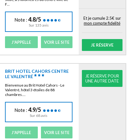
F...
Et je cumule 2.5€ sur
4.8/5
Note :
mon compte fidelité
Sur 135 avis
J'APPELLE
VOIR LE SITE
JE RÉSERVE
BRIT HOTEL CAHORS CENTRE
JE RÉSERVE POUR
LE VALENTRÉ
UNE AUTRE DATE
Bienvenue au Brit Hotel Cahors - Le
Valentré, hôtel 3 étoiles de 88
chambres....
4.9/5
Note :
Sur 68 avis
J'APPELLE
VOIR LE SITE