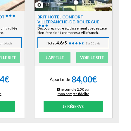
12
OT
BRIT HOTEL CONFORT
VILLEFRANCHE-DE-ROUERGUE
ur la vallée
Découvrez notre établissement avec espace
e...
bien-être de 41 chambres à Villefranch...
4.6/5
Note :
ur 14 avis
Sur 26 avis
R LE SITE
J'APPELLE
VOIR LE SITE
44€
84,00€
À partir de
ur
Et je cumule 2.5€ sur
é
mon compte fidelité
JE RÉSERVE