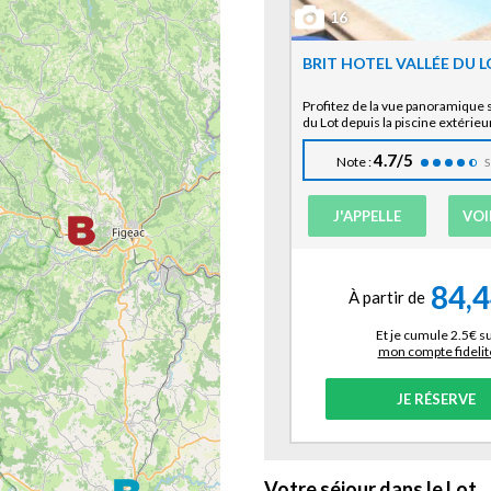
16
BRIT HOTEL VALLÉE DU L
Profitez de la vue panoramique s
du Lot depuis la piscine extérieur
4.7/5
Note :
S
J'APPELLE
VOI
84,
À partir de
Et je cumule 2.5€ s
mon compte fidelit
JE RÉSERVE
Votre séjour dans le Lot