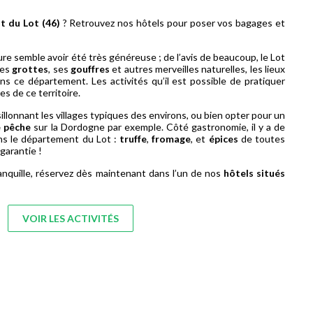
t du Lot (46)
? Retrouvez nos hôtels pour poser vos bagages et
ure semble avoir été très généreuse ; de l’avis de beaucoup, le Lot
ses
grottes
, ses
gouffres
et autres merveilles naturelles, les lieux
s ce département. Les activités qu’il est possible de pratiquer
s de ce territoire.
llonnant les villages typiques des environs, ou bien opter pour un
e pêche
sur la Dordogne par exemple. Côté gastronomie, il y a de
dans le département du Lot :
truffe
,
fromage
, et
épices
de toutes
garantie !
tranquille, réservez dès maintenant dans l’un de nos
hôtels situés
VOIR LES ACTIVITÉS