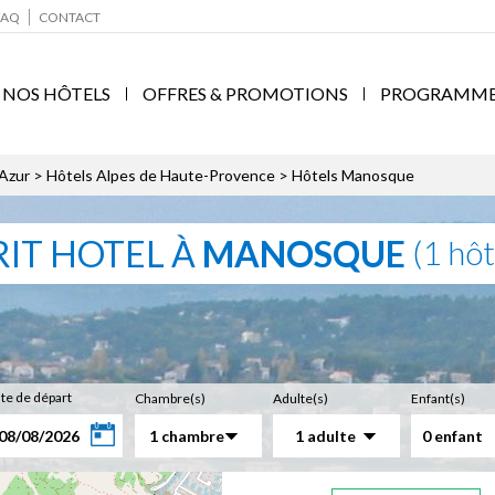
FAQ
CONTACT
NOS HÔTELS
OFFRES & PROMOTIONS
PROGRAMME F
'Azur
>
Hôtels Alpes de Haute-Provence
> Hôtels Manosque
RIT HOTEL À
MANOSQUE
(1 hôt
te de départ
Chambre(s)
Adulte(s)
Enfant(s)
1 chambre
1 adulte
0 enfant