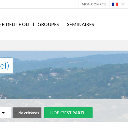
MON COMPTE
IDELITÉ OLI
GROUPES
SÉMINAIRES
el)
+
de critères