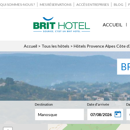
QUI SOMMES-NOUS ?
MES RÉSERVATIONS
ACCÈS ENTREPRISES
BLOG
ACCUEIL
Accueil
>
Tous les hôtels
>
Hôtels Provence Alpes Côte d
B
Destination
Date d'arrivée
Da