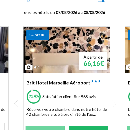
Tous les hôtels du
07/08/2026 au 08/08/2026
CONFORT
À partir de
66,16€
49
Brit Hotel Marseille Aéroport
91.4%
Satisfation client
Sur 965 avis
 de
Réservez votre chambre dans notre hôtel de
D
42 chambres situé à proximité de l'aé...
c