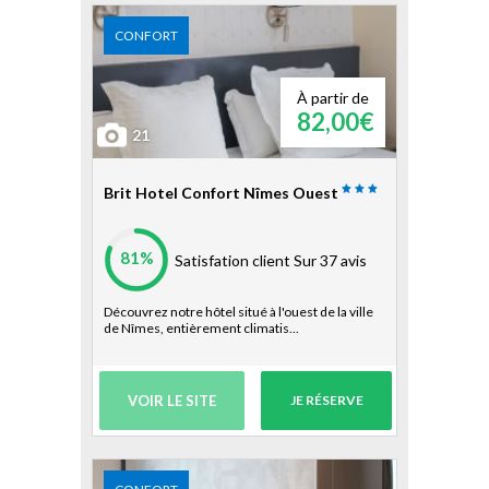
CONFORT
À partir de
82,00€
21
Brit Hotel Confort Nîmes Ouest
81%
Satisfation client
Sur 37 avis
Découvrez notre hôtel situé à l'ouest de la ville
de Nîmes, entièrement climatis...
VOIR LE SITE
JE RÉSERVE