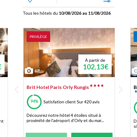
Tous les hôtels du
10/08/2026 au 11/08/2026
PRIVILÈGE
À partir de
€
102,13€
68
Brit Hotel Paris Orly Rungis
B
94%
Satisfation client
Sur 420 avis
Découvrez notre hôtel 4 étoiles situé à
proximité de l'aéroport d'Orly et du mar...
nt
D
s