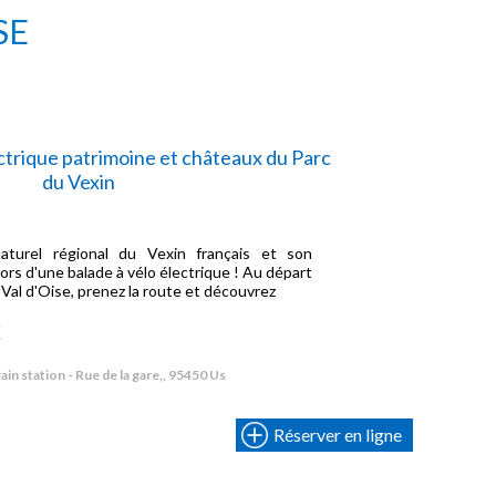
SE
ectrique patrimoine et châteaux du Parc
du Vexin
aturel régional du Vexin français et son
lors d'une balade à vélo électrique ! Au départ
 Val d'Oise, prenez la route et découvrez
€
ain station - Rue de la gare,, 95450 Us
Réserver en ligne