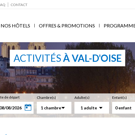
FAQ
CONTACT
NOS HÔTELS
OFFRES & PROMOTIONS
PROGRAMME F
ACTIVITÉS
À VAL-D'OISE
te de départ
Chambre(s)
Adulte(s)
Enfant(s)
1 chambre
1 adulte
0 enfant