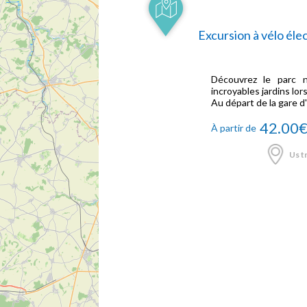
Excursion à vélo élec
Découvrez le parc n
incroyables jardins lor
Au départ de la gare d'
42.00
À partir de
Us tr