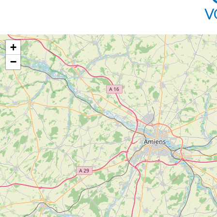
V
+
−