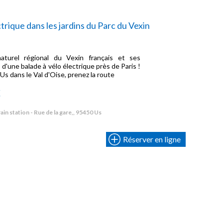
trique dans les jardins du Parc du Vexin
aturel régional du Vexin français et ses
s d'une balade à vélo électrique près de Paris !
Us dans le Val d'Oise, prenez la route
€
ain station - Rue de la gare,, 95450 Us
Réserver en ligne