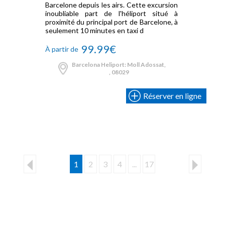
Barcelone depuis les airs. Cette excursion
inoubliable part de l'héliport situé à
proximité du principal port de Barcelone, à
seulement 10 minutes en taxi d
99.99€
À partir de
Barcelona Heliport: Moll Adossat,
, 08029
Réserver en ligne
1
2
3
4
...
17