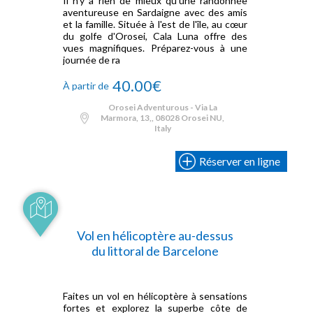
Il n'y a rien de mieux qu'une randonnée
aventureuse en Sardaigne avec des amis
et la famille. Située à l'est de l'île, au cœur
du golfe d'Orosei, Cala Luna offre des
vues magnifiques. Préparez-vous à une
journée de ra
40.00€
À partir de
Orosei Adventurous - Via La
Marmora, 13,, 08028 Orosei NU,
Italy
Réserver en ligne
Vol en hélicoptère au-dessus
du littoral de Barcelone
Faites un vol en hélicoptère à sensations
fortes et explorez la superbe côte de