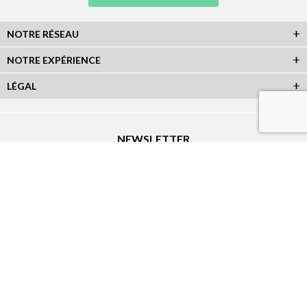
NOTRE RÉSEAU
NOTRE EXPÉRIENCE
LÉGAL
NEWSLETTER
Abonnez-vous à la newsletter et recevez toutes les infos du réseau :
RÉSEAUX SOCIAUX
Plan du Site
|
Réalisation Atout-Graph