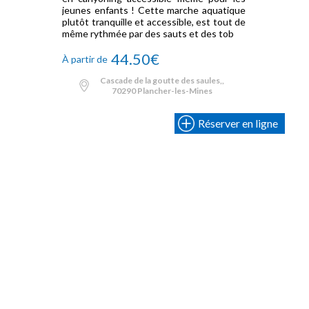
jeunes enfants ! Cette marche aquatique
plutôt tranquille et accessible, est tout de
même rythmée par des sauts et des tob
44.50€
À partir de
Cascade de la goutte des saules,,
70290 Plancher-les-Mines
Réserver en ligne