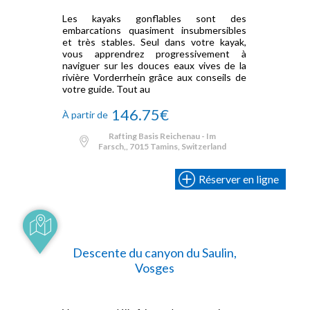
Les kayaks gonflables sont des
embarcations quasiment insubmersibles
et très stables. Seul dans votre kayak,
vous apprendrez progressivement à
naviguer sur les douces eaux vives de la
rivière Vorderrhein grâce aux conseils de
votre guide. Tout au
146.75€
À partir de
Rafting Basis Reichenau - Im
Farsch,, 7015 Tamins, Switzerland
Réserver en ligne
Descente du canyon du Saulin,
Vosges