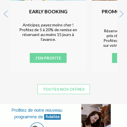
EARLY BOOKING
PROMOTI
D'E
Anticipez, payez moins cher !
Profitez de 5 à 20% de remise en
Réservez vos
réservant au moins 15 jours à
prix réduit 
l'avance.
Profitez de -
sur votre séj
J'EN PROFITE
J'EN
TOUTES NOS OFFRES