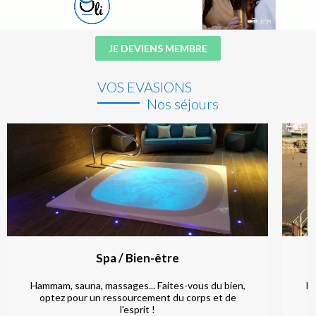
JE DEVIENS MEMBRE
VOS EVASIONS
Nos séjours
Spa / Bien-être
Hammam, sauna, massages... Faites-vous du bien,
Fa
optez pour un ressourcement du corps et de
l'esprit !