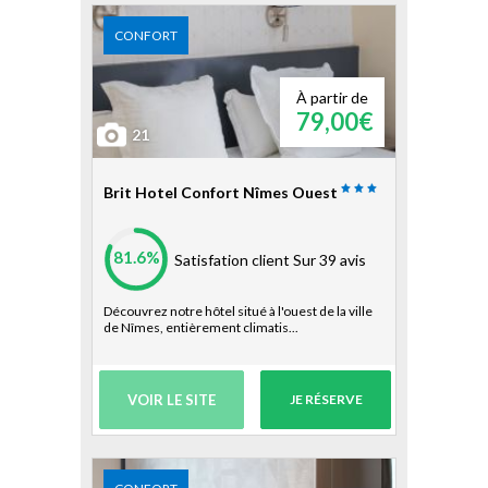
CONFORT
À partir de
79,00€
21
Brit Hotel Confort Nîmes Ouest
81.6%
Satisfation client
Sur 39 avis
Découvrez notre hôtel situé à l'ouest de la ville
de Nîmes, entièrement climatis...
VOIR LE SITE
JE RÉSERVE